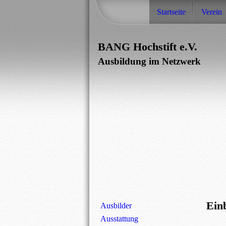
Startseite
Verein
BANG Hochstift e.V.
Ausbildung im Netzwerk
Ein
Ausbilder
Ausstattung